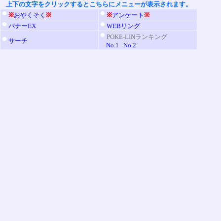
上下の文字をクリックするとこちらにメニューが表示されます。
※
おやくそく
※
※
アンケート
※
バナーEX
WEBリング
POKE-LINランキング
サーチ
No.1
No.2