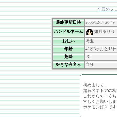
全員のプ
最終更新日時
2006/12/17 20:49
ハンドルネーム
如月るりり
お住い
埼玉
年齢
42才3ヶ月と15日
趣味
PC
好きな有名人
自分
初めまして！
超有名ネトアの梅
これからちょくち
宜しくお願いしますm
ポケモン好きです