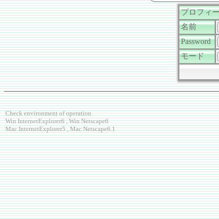
プロフィ
名前
Password
モード
Check environment of operation
Win InternetExplorer6 , Win Netscape6
Mac InternetExplorer5 , Mac Netscape6.1